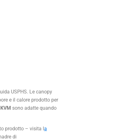
 guida USPHS. Le canopy
re e il calore prodotto per
 KVM
sono adatte quando
o prodotto – visita l
a
madre di