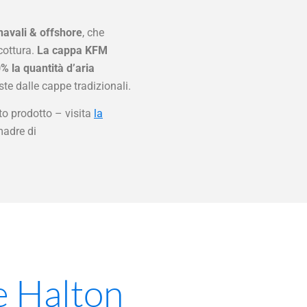
navali & offshore
, che
cottura.
La cappa KFM
0% la quantità d’aria
ste dalle cappe tradizionali.
to prodotto – visita
la
madre di
e Halton