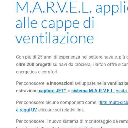
M.A.R.V.E.L. appl
alle cappe di
ventilazione
Con più di 25 anni di esperienza nel settore navale, più 
o
ltre 200 progetti
su navi da crociera, Halton offre sicur
energetica e comfort.
Per conoscere le
innovazioni
sviluppate nella
ventilazio
estrazione
capture JET™
o
sistema M.A.R.V.E.L.
visita
Per conoscere alcune componenti come i
filtri multi-ci
a raggi UV
, cliccare sui relativi link.
Per conoscere il nuovo sistema di monitoraggio da re