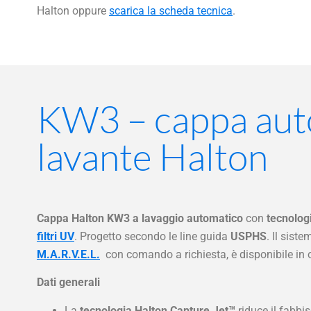
Halton oppure
scarica la scheda tecnica
.
KW3 – cappa aut
lavante Halton
Cappa Halton KW3 a lavaggio automatico
con
tecnolog
filtri UV
. Progetto secondo le line guida
USPHS
. Il sist
M.A.R.V.E.L.
con comando a richiesta, è disponibile in 
Dati generali
La
tecnologia Halton Capture Jet™
riduce il fabbis