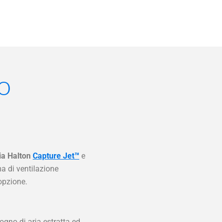
o
ia Halton
Capture Jet™
e
ema di ventilazione
opzione.
ogno di aria estratta ed