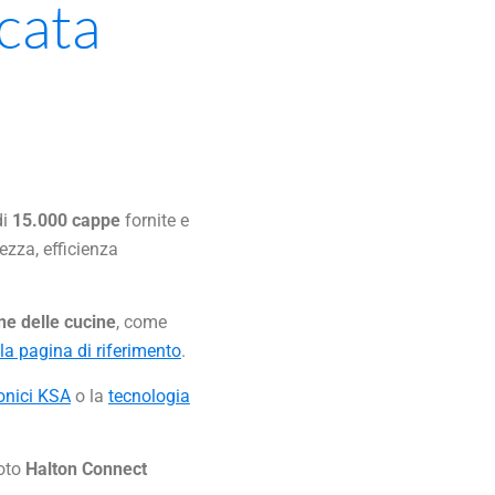
icata
di
15.000 cappe
fornite e
ezza, efficienza
ne delle cucine
, come
 la pagina di riferimento
.
clonici KSA
o la
tecnologia
moto
Halton Connect