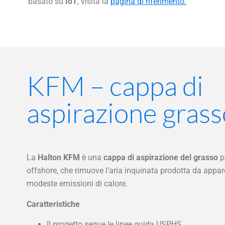
basato su
IoT
, visita la
pagina di riferimento.
KFM – cappa di
aspirazione gras
La
Halton KFM
è una
cappa di aspirazione del grasso
p
offshore, che rimuove l’aria inquinata prodotta da appar
modeste emissioni di calore.
Caratteristiche
Il progetto segue le linee guida USPHS