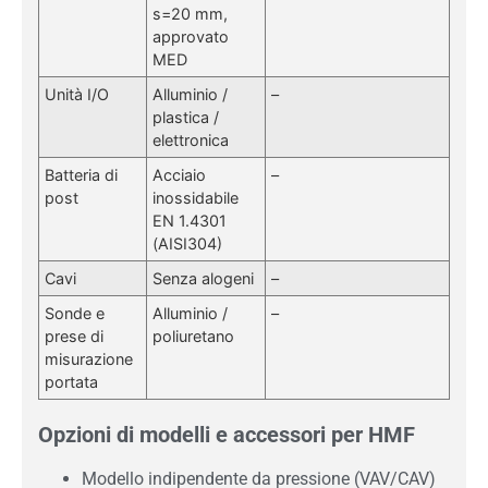
s=20 mm,
approvato
MED
Unità I/O
Alluminio /
–
plastica /
elettronica
Batteria di
Acciaio
–
post
inossidabile
EN 1.4301
(AISI304)
Cavi
Senza alogeni
–
Sonde e
Alluminio /
–
prese di
poliuretano
misurazione
portata
Opzioni di modelli e accessori per HMF
Modello indipendente da pressione (VAV/CAV)