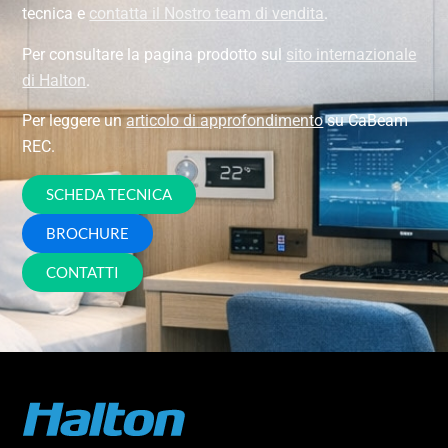
tecnica e
contatta il Nostro team di vendita
.
Per consultare la pagina prodotto sul
sito internazionale
di Halton
.
Per leggere un
articolo di approfondimento
su CaBeam
REC.
SCHEDA TECNICA
BROCHURE
CONTATTI