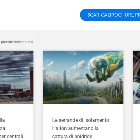
SCARICA BROCHURE 
i piccole dimensioni
lla
Le serrande di isolamento
za:
Halton aumentano la
er centrali
cattura di anidride