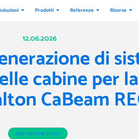
Soluzioni
Prodotti
Referenze
Risorse
12.06.2026
enerazione di sis
lle cabine per la
alton CaBeam RE
PER SAPERNE DI PIÙ