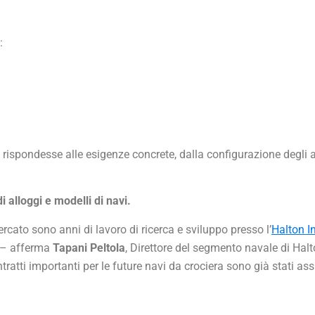
:
rispondesse alle esigenze concrete, dalla configurazione degli a
 di alloggi e modelli di navi.
cato sono anni di lavoro di ricerca e sviluppo presso l’
Halton I
” – afferma
Tapani Peltola
, Direttore del segmento navale di Halto
ratti importanti per le future navi da crociera sono già stati assi