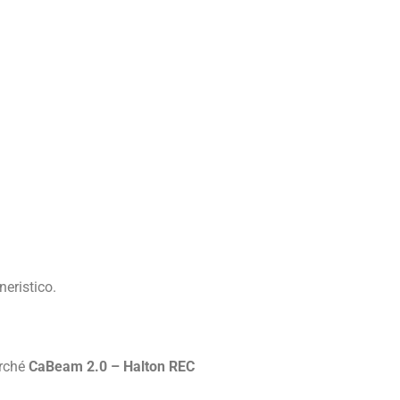
neristico.
erché
CaBeam 2.0 – Halton REC