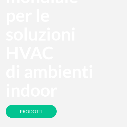
per le
soluzioni
HVAC
di ambienti
indoor
PRODOTTI