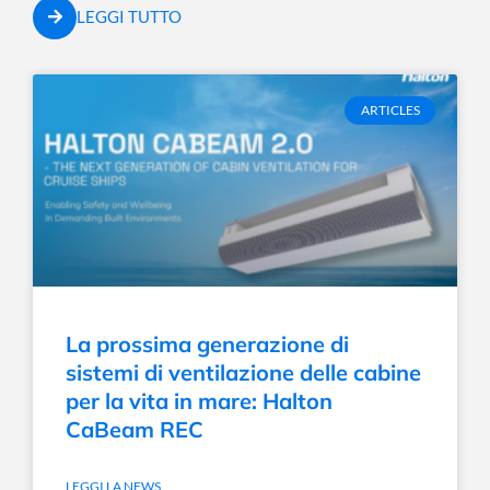
LEGGI TUTTO
ARTICLES
La prossima generazione di
sistemi di ventilazione delle cabine
per la vita in mare: Halton
CaBeam REC
LEGGI LA NEWS