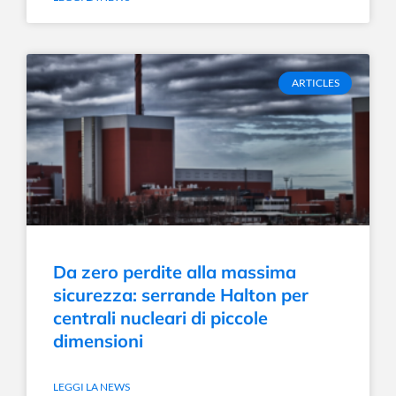
ARTICLES
Da zero perdite alla massima
sicurezza: serrande Halton per
centrali nucleari di piccole
dimensioni
LEGGI LA NEWS