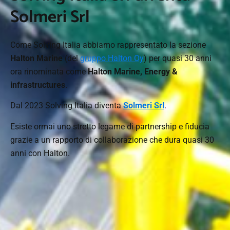
Solmeri Srl
Come Solving Italia abbiamo rappresentato la sezione
Halton Marine
(del
gruppo Halton Oy
) per quasi 30 anni
ora rinominata come
Halton Marine, Energy &
infrastructures
.
Dal 2023 Solving Italia diventa
Solmeri Srl
.
Esiste ormai uno stretto legame di partnership e fiducia
grazie a un rapporto di collaborazione che dura quasi 30
anni con Halton.